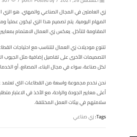
أغسطس 26, 2021
/
Posted by
poltn
/
307
زي العاملين في المجال الصناعي والمهني. هو الزي الر
المهام اليومية. يتم تصميم هذا الزي ليكون عملياً وم
المقاومة للتآكل. يعكس زي العمال الاهتمام بمعايير ا
تتنوع موديلات زي العمال لتتناسب مع احتياجات القطا
التصميمات الأخرى على تفاصيل إضافية مثل الجيوب ال
لكل صناعة، سواء في مجال البناء، المصانع، أو الخدما
نحن نخدم مجموعة واسعة من القطاعات التي تعتمد على
أعلى معايير الجودة والراحة، مع الأخذ في الاعتبار مت
سلامتهم في بيئات العمل المختلفة.
Tags:
زي صناعي